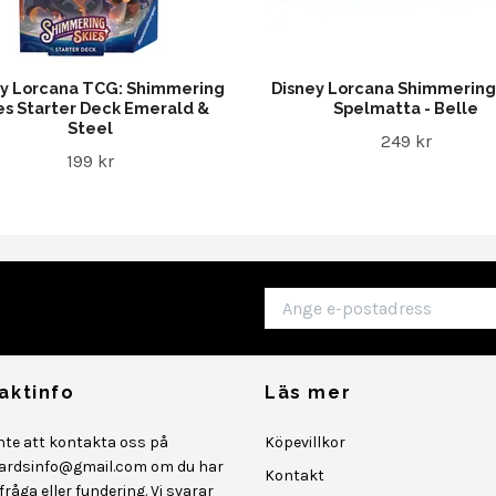
ey Lorcana TCG: Shimmering
Disney Lorcana Shimmering
es Starter Deck Emerald &
Spelmatta - Belle
Steel
249 kr
199 kr
aktinfo
Läs mer
inte att kontakta oss på
Köpevillkor
ardsinfo@gmail.com
om du har
Kontakt
råga eller fundering. Vi svarar