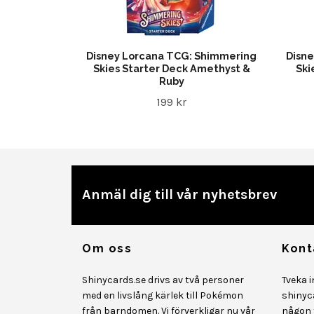
Disney Lorcana TCG: Shimmering
Disn
Skies Starter Deck Amethyst &
Ski
Ruby
199 kr
Anmäl dig till vår nyhetsbrev
Om oss
Kont
Shinycards.se drivs av två personer
Tveka 
med en livslång kärlek till Pokémon
shinyc
från barndomen. Vi förverkligar nu vår
någon f