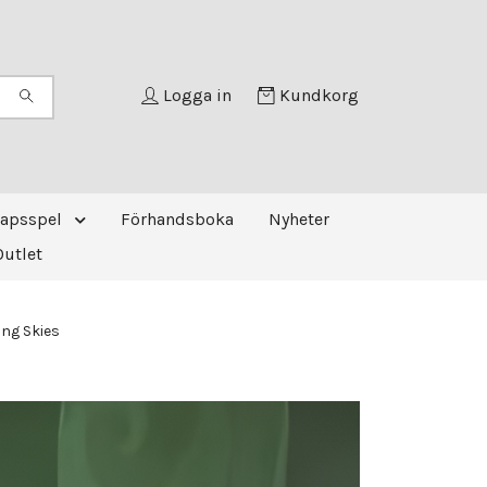
Logga in
Kundkorg
kapsspel
Förhandsboka
Nyheter
Outlet
ng Skies