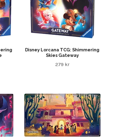
ering
Disney Lorcana TCG: Shimmering
e
Skies Gateway
279 kr