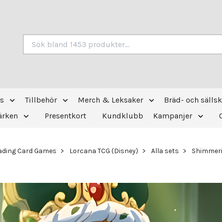
s
Tillbehör
Merch & Leksaker
Bräd- och sälls
ärken
Presentkort
Kundklubb
Kampanjer
ading Card Games
Lorcana TCG (Disney)
Alla sets
Shimmeri