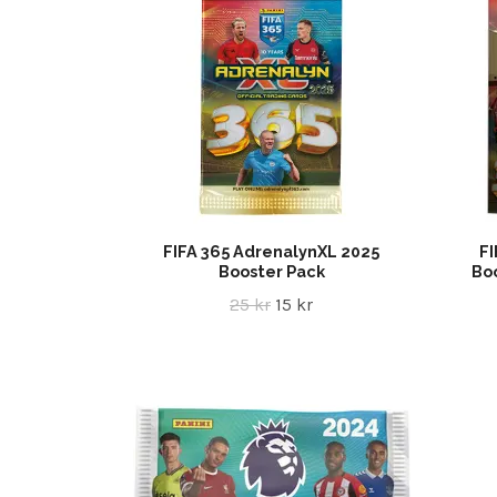
FIFA 365 AdrenalynXL 2025
FI
Booster Pack
Boo
25 kr
15 kr