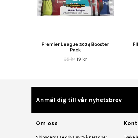
Premier League 2024 Booster
FI
Pack
35 kr
19 kr
Anmäl dig till vår nyhetsbrev
Om oss
Kont
Shinycards.se drivs av två personer
Tveka 