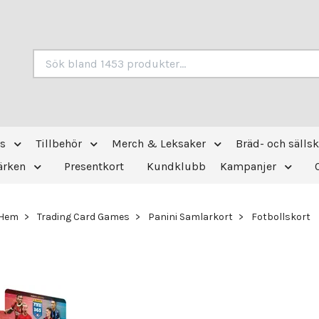
s
Tillbehör
Merch & Leksaker
Bräd- och sälls
ärken
Presentkort
Kundklubb
Kampanjer
Hem
Trading Card Games
Panini Samlarkort
Fotbollskort