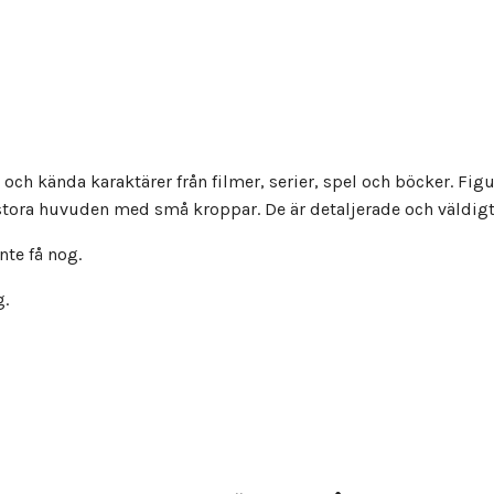
och kända karaktärer från filmer, serier, spel och böcker. Figu
stora huvuden med små kroppar. De är detaljerade och väldig
te få nog.
g.