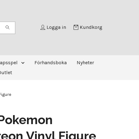
Logga in
Kundkorg
kapsspel
Förhandsboka
Nyheter
Outlet
igure
 Pokemon
on Vinyl Figure