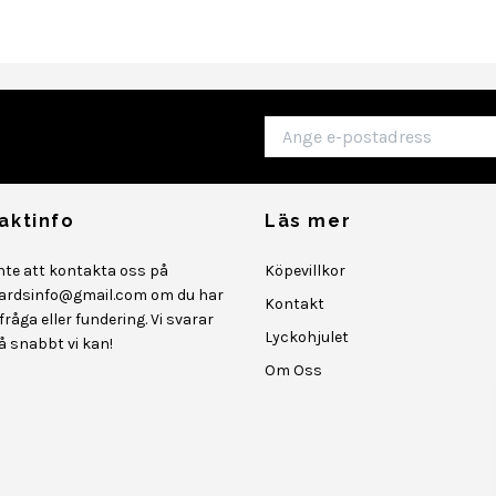
aktinfo
Läs mer
inte att kontakta oss på
Köpevillkor
ardsinfo@gmail.com
om du har
Kontakt
råga eller fundering. Vi svarar
Lyckohjulet
så snabbt vi kan!
Om Oss