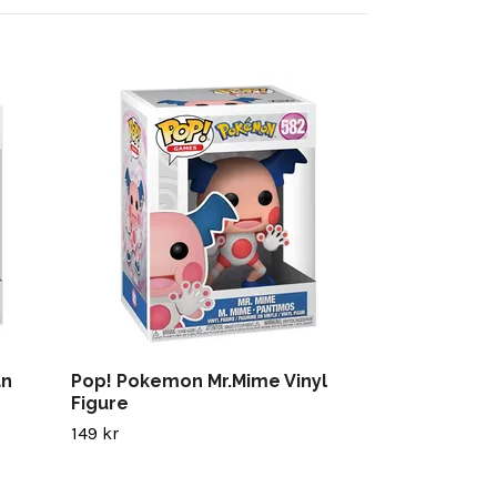
Pop! Black 
Figure
149 kr
an
Pop! Pokemon Mr.Mime Vinyl
Figure
149 kr