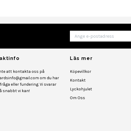
aktinfo
Läs mer
inte att kontakta oss på
Köpevillkor
ardsinfo@gmail.com
om du har
Kontakt
råga eller fundering. Vi svarar
Lyckohjulet
så snabbt vi kan!
Om Oss