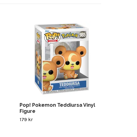
Pop! Goku Vi
199 kr
Pop! Pokemon Teddiursa Vinyl
Figure
179 kr