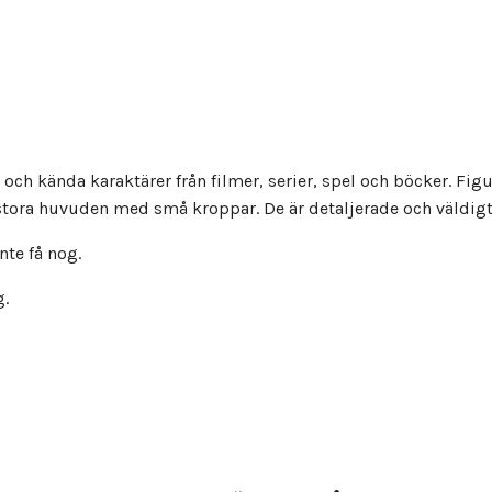
och kända karaktärer från filmer, serier, spel och böcker. Figu
stora huvuden med små kroppar. De är detaljerade och väldig
te få nog.
g.