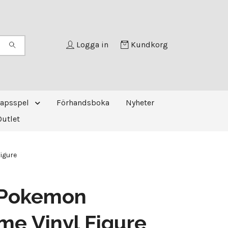
Logga in
Kundkorg
kapsspel
Förhandsboka
Nyheter
Outlet
igure
 Pokemon
me Vinyl Figure