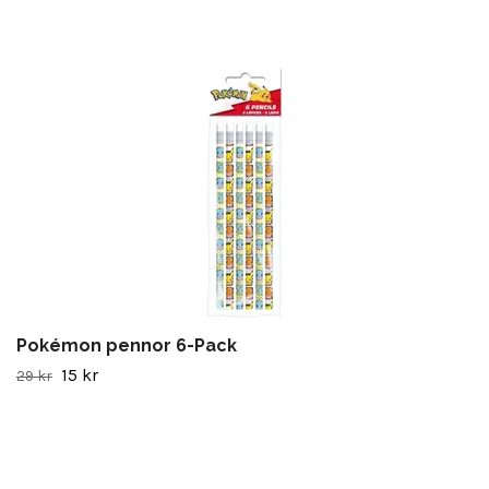
Pokémon pennor 6-Pack
15 kr
29 kr