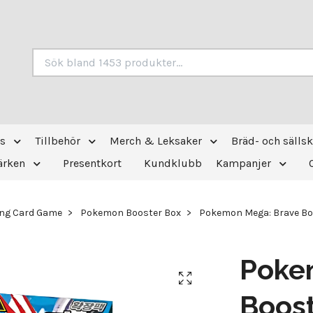
s
Tillbehör
Merch & Leksaker
Bräd- och sälls
ärken
Presentkort
Kundklubb
Kampanjer
ng Card Game
Pokemon Booster Box
Pokemon Mega: Brave Boo
Poke
Boost