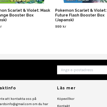
on Scarlet & Violet: Mask
Pokemon Scarlet & Violet:
ange Booster Box
Future Flash Booster Box
nsk)
(Japansk)
r
999 kr
aktinfo
Läs mer
inte att kontakta oss på
Köpevillkor
ardsinfo@gmail.com
om du har
Kontakt