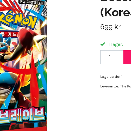
(Kore
699 kr
I lager.
Lagersaldo:
1
Leverantör:
The P