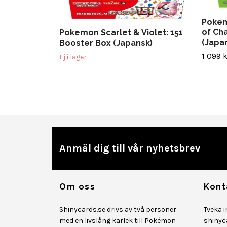
Pokem
of Ch
Pokemon Scarlet & Violet: 151
(Japa
Booster Box (Japansk)
1 099 k
Ej i lager
Anmäl dig till vår nyhetsbrev
Om oss
Kont
Shinycards.se drivs av två personer
Tveka 
med en livslång kärlek till Pokémon
shinyc