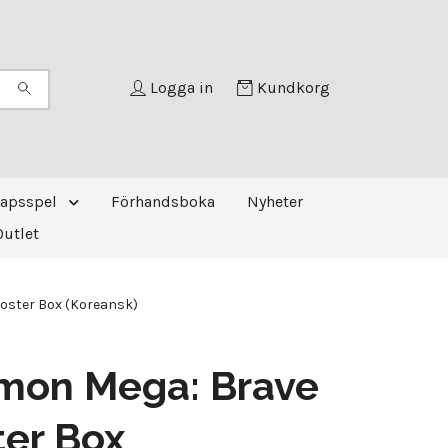
Logga in
Kundkorg
kapsspel
Förhandsboka
Nyheter
Outlet
ster Box (Koreansk)
mon Mega: Brave
er Box