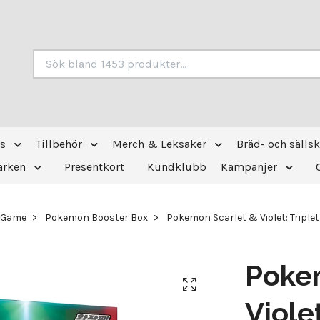
s
Tillbehör
Merch & Leksaker
Bräd- och sälls
ärken
Presentkort
Kundklubb
Kampanjer
 Game
Pokemon Booster Box
Pokemon Scarlet & Violet: Triple
Poke
Viole