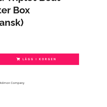
er Box
ansk)
LÄGG I KORGEN
okémon Company