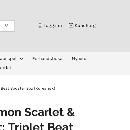
Logga in
Kundkorg
kapsspel
Förhandsboka
Nyheter
Outlet
t Beat Booster Box (Koreansk)
mon Scarlet &
t: Triplet Beat