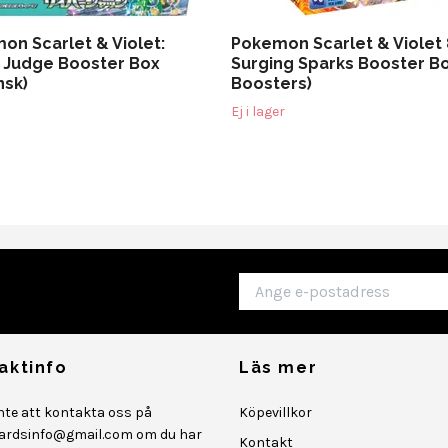
on Scarlet & Violet:
Pokemon Scarlet & Violet 
 Judge Booster Box
Surging Sparks Booster Bo
nsk)
Boosters)
Ej i lager
aktinfo
Läs mer
inte att kontakta oss på
Köpevillkor
ardsinfo@gmail.com
om du har
Kontakt