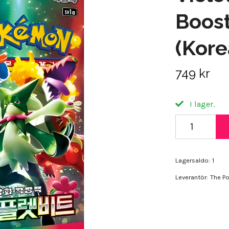
Boost
(Kore
749 kr
I lager.
Lagersaldo:
1
Leverantör:
The P