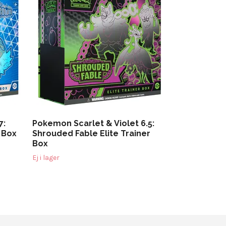
Prismatic Ev
Trainer Box
2 799 kr
7:
Pokemon Scarlet & Violet 6.5:
r Box
Shrouded Fable Elite Trainer
Box
Ej i lager