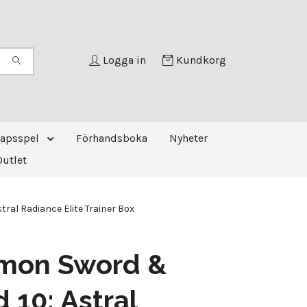
Logga in
Kundkorg
kapsspel
Förhandsboka
Nyheter
Outlet
ral Radiance Elite Trainer Box
mon Sword &
d 10: Astral