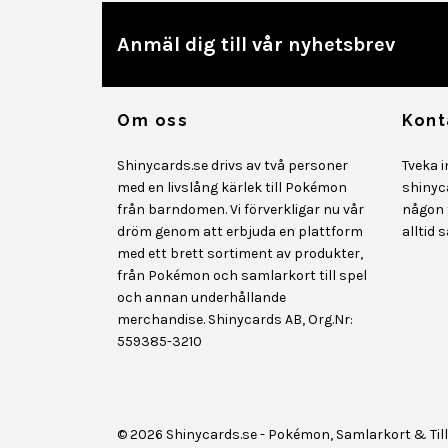
Anmäl dig till vår nyhetsbrev
Om oss
Kont
Shinycards.se drivs av två personer
Tveka 
med en livslång kärlek till Pokémon
shinyc
från barndomen. Vi förverkligar nu vår
någon f
dröm genom att erbjuda en plattform
alltid 
med ett brett sortiment av produkter,
från Pokémon och samlarkort till spel
och annan underhållande
merchandise. Shinycards AB, Org.Nr:
559385-3210
© 2026 Shinycards.se - Pokémon, Samlarkort & Til