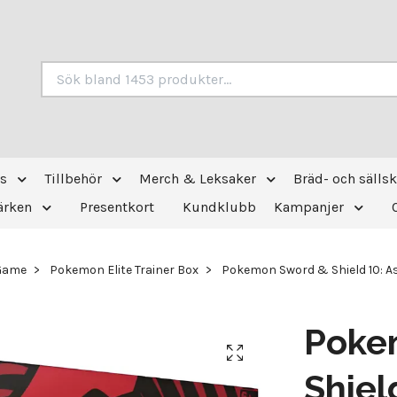
s
Tillbehör
Merch & Leksaker
Bräd- och sälls
ärken
Presentkort
Kundklubb
Kampanjer
 Game
Pokemon Elite Trainer Box
Pokemon Sword & Shield 10: Ast
Poke
Shiel