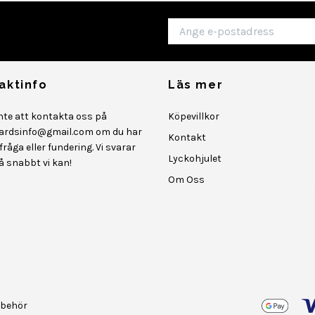
aktinfo
Läs mer
inte att kontakta oss på
Köpevillkor
ardsinfo@gmail.com
om du har
Kontakt
råga eller fundering. Vi svarar
Lyckohjulet
så snabbt vi kan!
Om Oss
lbehör