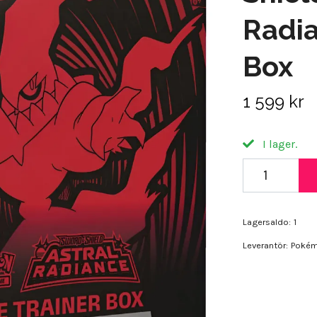
Radia
Box
1 599 kr
I lager.
Lagersaldo:
1
Leverantör:
Poké