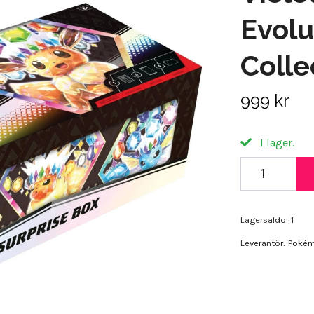
Evolu
Colle
999 kr
I lager.
Lagersaldo:
1
Leverantör:
Poké