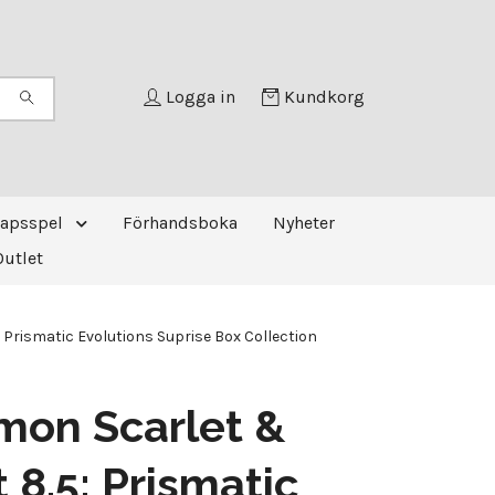
Logga in
Kundkorg
kapsspel
Förhandsboka
Nyheter
Outlet
 Prismatic Evolutions Suprise Box Collection
mon Scarlet &
t 8.5: Prismatic