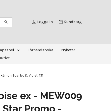
Logga in
Kundkorg
kapsspel
Förhandsboka
Nyheter
Outlet
émon Scarlet & Violet: 151
oise ex - MEW009
 Star Promo -