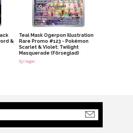
lack
Teal Mask Ogerpon Illustration
word &
Rare Promo #123 - Pokémon
Scarlet & Violet: Twilight
Masquerade (Förseglad)
Ej i lager