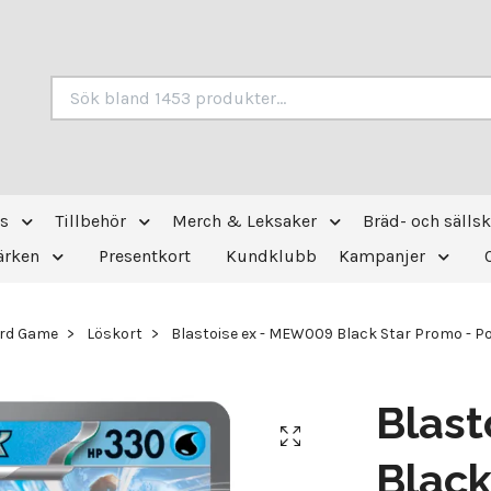
s
Tillbehör
Merch & Leksaker
Bräd- och sälls
ärken
Presentkort
Kundklubb
Kampanjer
ard Game
Löskort
Blastoise ex - MEW009 Black Star Promo - Pok
Blast
Black