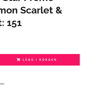
mon Scarlet &
t: 151
LÄGG I KORGEN
mon