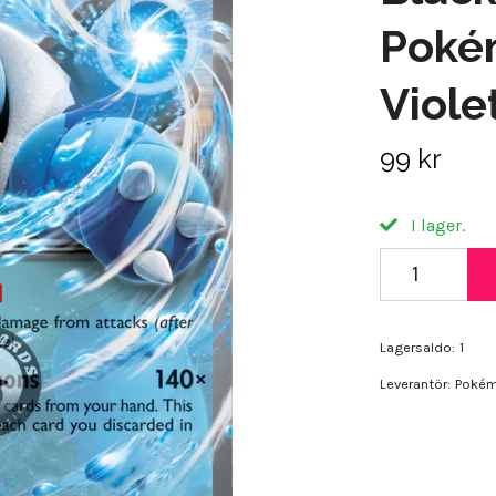
Poké
Viole
99 kr
I lager.
Lagersaldo:
1
Leverantör:
Poké