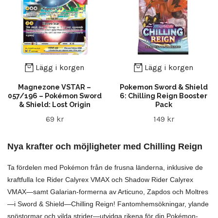
Lägg i korgen
Lägg i korgen
Magnezone VSTAR –
Pokemon Sword & Shield
057/196 – Pokémon Sword
6: Chilling Reign Booster
& Shield: Lost Origin
Pack
69 kr
149 kr
Nya krafter och möjligheter med Chilling Reign
Ta fördelen med Pokémon från de frusna länderna, inklusive de
kraftfulla Ice Rider Calyrex VMAX och Shadow Rider Calyrex
VMAX—samt Galarian-formerna av Articuno, Zapdos och Moltres
—i Sword & Shield—Chilling Reign! Fantomhemsökningar, ylande
snöstormar och vilda strider—utvidga rikena för din Pokémon-