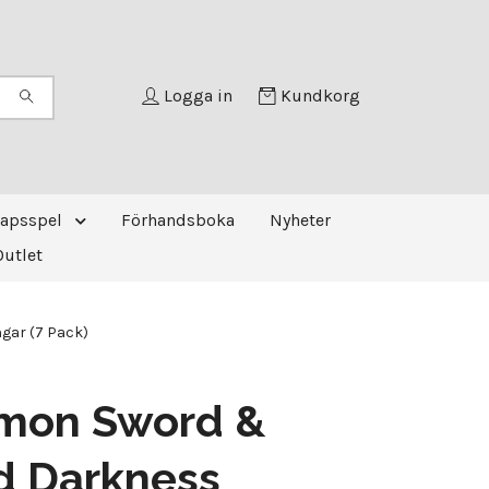
Logga in
Kundkorg
kapsspel
Förhandsboka
Nyheter
Outlet
gar (7 Pack)
mon Sword &
d Darkness