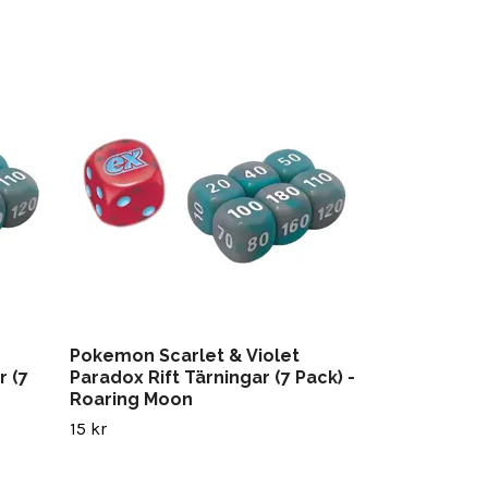
Pokemon Swo
Shining Fate
19 kr
Pokemon Scarlet & Violet
 (7
Paradox Rift Tärningar (7 Pack) -
Roaring Moon
15 kr