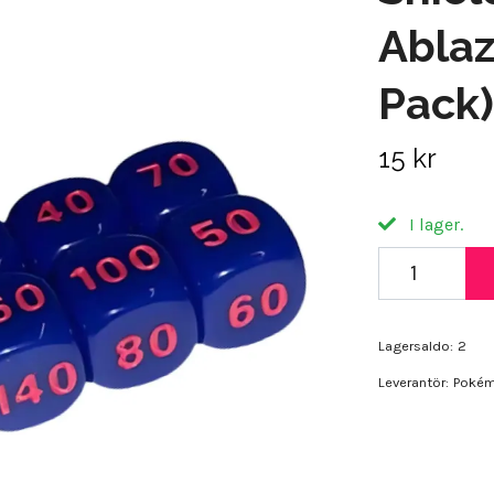
Ablaz
Pack)
15 kr
I lager.
Lagersaldo:
2
Leverantör:
Poké