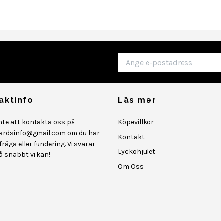
aktinfo
Läs mer
inte att kontakta oss på
Köpevillkor
ardsinfo@gmail.com
om du har
Kontakt
råga eller fundering. Vi svarar
Lyckohjulet
så snabbt vi kan!
Om Oss