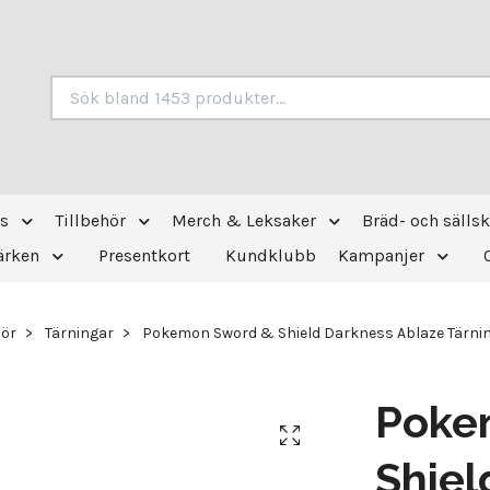
s
Tillbehör
Merch & Leksaker
Bräd- och sälls
ärken
Presentkort
Kundklubb
Kampanjer
hör
Tärningar
Pokemon Sword & Shield Darkness Ablaze Tärnin
Poke
Shiel