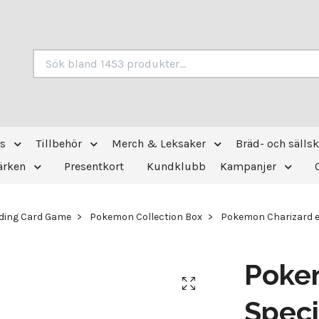
s
Tillbehör
Merch & Leksaker
Bräd- och sälls
ärken
Presentkort
Kundklubb
Kampanjer
ding Card Game
Pokemon Collection Box
Pokemon Charizard ex
Poke
Speci