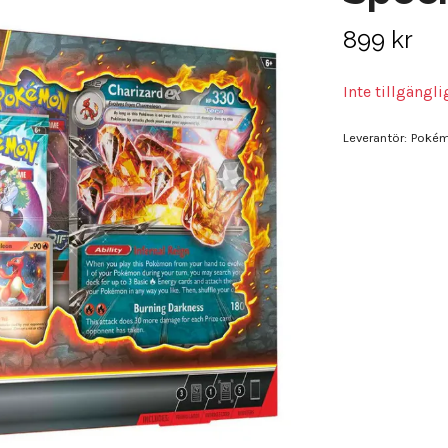
899 kr
Inte tillgängl
Leverantör:
Poké