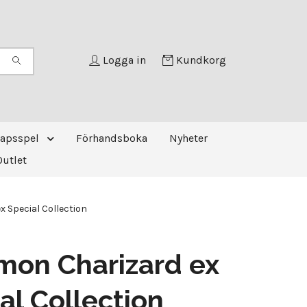
Logga in
Kundkorg
kapsspel
Förhandsboka
Nyheter
Outlet
 Special Collection
mon Charizard ex
al Collection