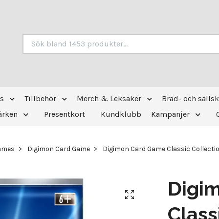
s
Tillbehör
Merch & Leksaker
Bräd- och sälls
ärken
Presentkort
Kundklubb
Kampanjer
Games
Digimon Card Game
Digimon Card Game Classic Collecti
Digi
Class