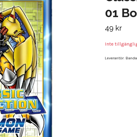
01 Bo
49 kr
Inte tillgängl
Leverantör:
Banda